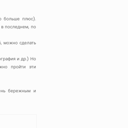
о больше плюс).
 в последнем, по
б, можно сделать
графия и др.) Но
жно пройти эти
ень бережным и